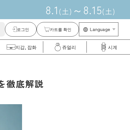
8
.
1
～
8
.
15
(
土
)
(
土
)
Language
로그인
카트를 확인
지갑, 잡화
쥬얼리
시계
を徹底解説