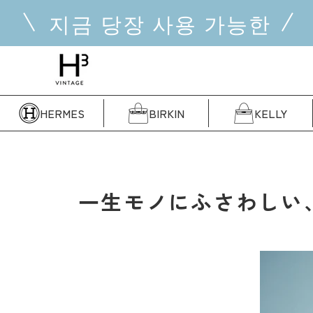
콘
지금 당장 사용 가능한
텐
츠
로
건
너
뜁
HERMES
BIRKIN
KELLY
니
다
一生モノにふさわしい