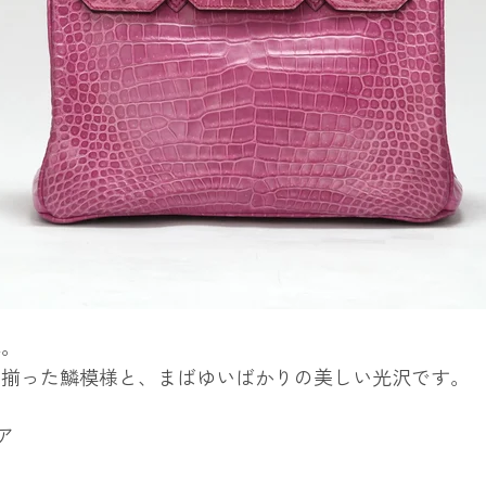
革。
く揃った鱗模様
と、まばゆいばかりの
美しい光沢
です。
ア