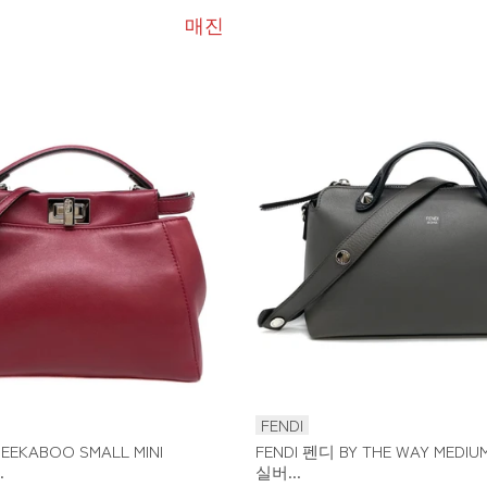
매진
FENDI
EEKABOO SMALL MINI
FENDI 펜디 BY THE WAY MEDI
.
실버...