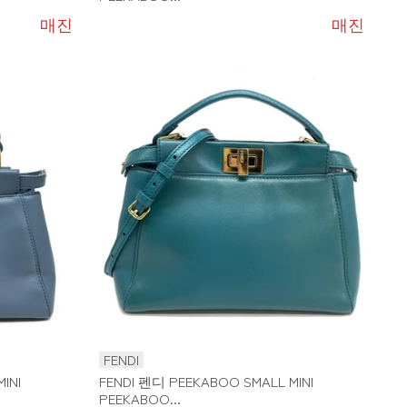
매진
매진
FENDI
INI
FENDI 펜디 PEEKABOO SMALL MINI
PEEKABOO...