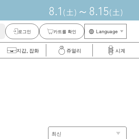
8
.
1
～
8
.
15
(
土
)
(
土
)
Language
로그인
카트를 확인
지갑, 잡화
쥬얼리
시계
종
류