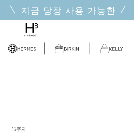
콘
지금 당장 사용 가능한
텐
츠
로
건
너
뜁
HERMES
BIRKIN
KELLY
니
다
15주제