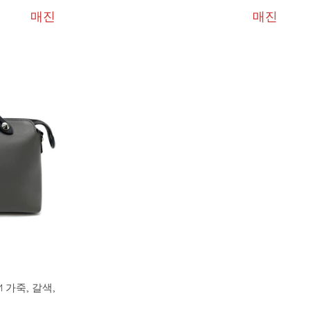
매진
매진
UM 가죽, 갈색,