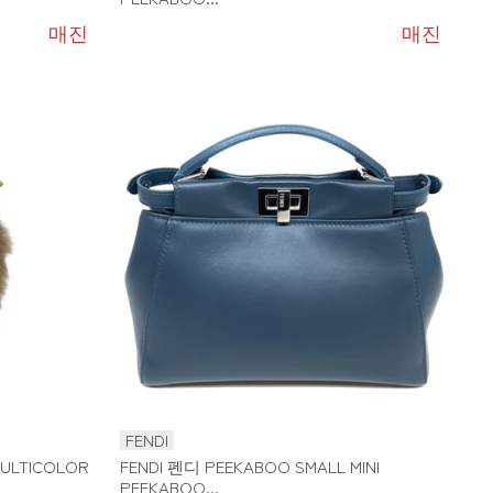
매진
매진
FENDI
ULTICOLOR
FENDI 펜디 PEEKABOO SMALL MINI
PEEKABOO...