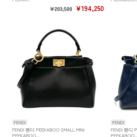
판
¥194,250
¥203,500
매
가
격
FENDI
FENDI
FENDI 펜디 PEEKABOO SMALL MINI
FENDI 펜디 P
PEEKABOO...
PEEKABOO..