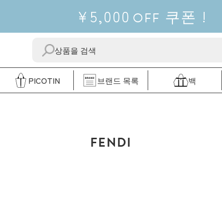
¥5,000
쿠폰
!
OFF
보
"닫
내
다"
다
PICOTIN
브랜드 목록
백
FENDI