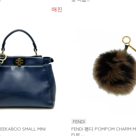
매진
FENDI
EEKABOO SMALL MINI
FENDI 펜디 POMPOM CHARM M
.
FUR ...