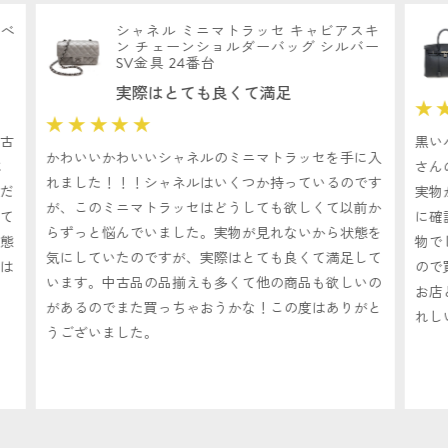
シャネル ミニマトラッセ キャビアスキ
ン チェーンショルダーバッグ シルバー
SV金具 24番台
実際はとても良くて満足
★★★
★★★★★
黒いバーキ
かわいいかわいいシャネルのミニマトラッセを手に入
さんのバー
れました！！！シャネルはいくつか持っているのです
実物が見れ
が、このミニマトラッセはどうしても欲しくて以前か
に確認でき
らずっと悩んでいました。実物が見れないから状態を
物でしたの
気にしていたのですが、実際はとても良くて満足して
ので買えま
います。中古品の品揃えも多くて他の商品も欲しいの
お店と比べ
があるのでまた買っちゃおうかな！この度はありがと
れしいです
うございました。