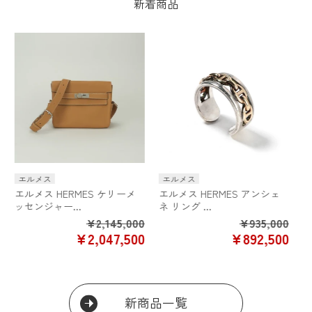
新着商品
エルメス
エルメス
エル
エルメス HERMES ケリーメ
エルメス HERMES アンシェ
エルメ
ッセンジャー...
ネ リング ...
30 バ
¥2,145,000
¥935,000
ALE
SALE
SALE
¥2,047,500
¥892,500
ICE
PRICE
PRICE
新商品一覧