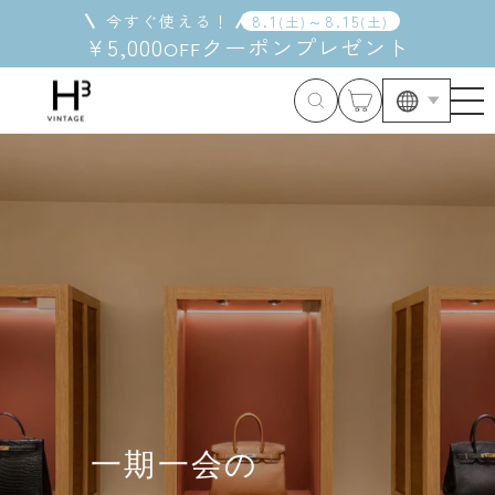
コ
今すぐ使える！
8
.
1
～
8
.
15
(
土
)
(
土
)
ン
¥5,000
クーポン
プレゼント
OFF
テ
ン
H3（エ
ツ
に
イ
ス
キ
チ
ッ
ス
プ
す
リ
る
ー）
一期一会の