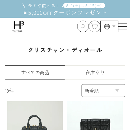
コ
今すぐ使える！
8
.
1
～
8
.
15
(
土
)
(
土
)
ン
¥5,000
クーポン
プレゼント
OFF
テ
ン
ツ
に
ス
キ
クリスチャン・ディオール
ッ
プ
す
る
すべての商品
在庫あり
並
19件
び
替
え