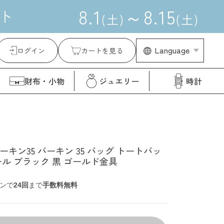
8
.
1
～
8
.
15
ト
(
土
)
(
土
)
Language
ログイン
カートを見る
財布・小物
ジュエリー
時計
バーキン35 バーキン 35 バッグ トートバッ
ール ブラック 黒 ゴールド金具
ンで
24回
まで
手数料無料