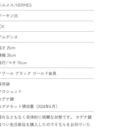
エルメス/HERMES
バーキン35
◯X
アルデンヌ
高さ 25cm
横幅 35cm
奥行/マチ 18cm
ノワール ブラック ゴールド金具
保存袋
クロシェット
カデナ鍵
カデナセット領収書（2024年6月）
擦れなどもなく全体的に綺麗な状態です。 カデナ鍵
はつい先日新品を購入したのでそちらをお付けいた