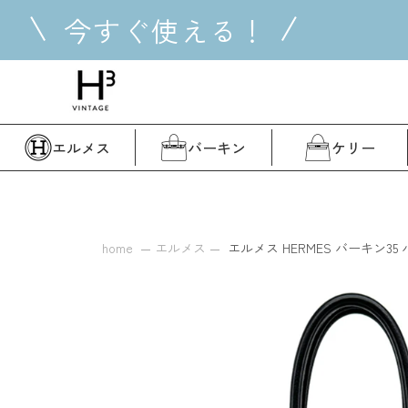
コ
今すぐ使える！
ン
テ
ン
ツ
に
ス
エルメス
バーキン
ケリー
キ
ッ
プ
す
る
home
エルメス
エルメス HERMES バーキン35 バ