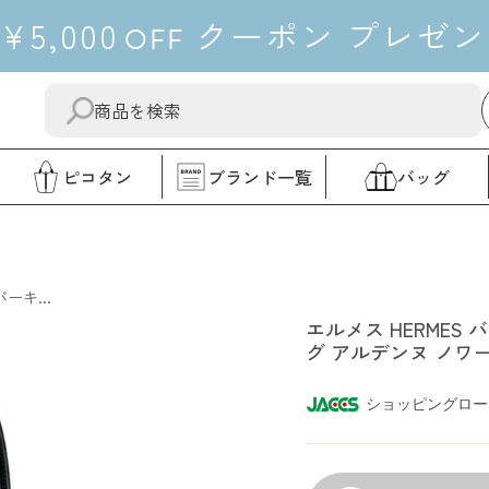
¥5,000
クーポン
プレゼン
OFF
送
"閉
信
じ
す
る"
ピコタン
ブランド一覧
バッグ
る
エルメス
ーキ...
エルメス HERMES 
グ アルデンヌ ノワ
ショッピングロー