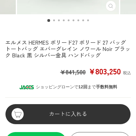
エルメス
エルメス HERMES ボリード27 ボリード 27 バッグ
トートバッグ エバーグレイン ノワール Noir ブラッ
ク Black 黒 シルバー金具 ハンドバッグ
SALE
¥803,250
¥841,500
税込
PRICE
ショッピングローンで
12回
まで
手数料無料
カートに入れる