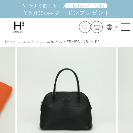
コ
今すぐ使える！
8
.
1
～
8
.
15
(
土
)
(
土
)
ン
¥5,000
クーポン
プレゼント
OFF
テ
ン
ツ
に
ス
home
エルメス
エルメス HERMES ボリード2...
キ
ッ
プ
す
る