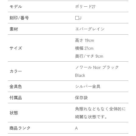
モデル
ボリード27
刻印/番号
□J
素材
エバーグレイン
高さ 19cm
サイズ
横幅 27cm
奥行/マチ 9cm
ノワール Noir ブラック
カラー
Black
金具色
シルバー金具
付属品
保存袋
角擦れなどもなく全体的に
状態
綺麗な状態です。
商品ランク
A