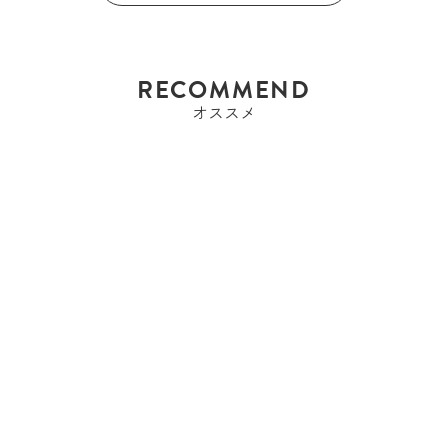
RECOMMEND
オススメ
エルメス
エルメス HERMES ボリ
ード27 ボリー...
¥841,500
SALE
¥803,250
PRICE