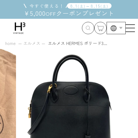
コ
今すぐ使える！
8
.
1
～
8
.
15
(
土
)
(
土
)
ン
¥5,000
クーポン
プレゼント
OFF
テ
ン
ツ
に
ス
home
エルメス
エルメス HERMES ボリード3...
キ
ッ
プ
す
る