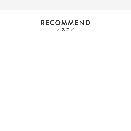
RECOMMEND
オススメ
エルメス
エルメス HERMES バー
キン35 バーキ...
Sold Out