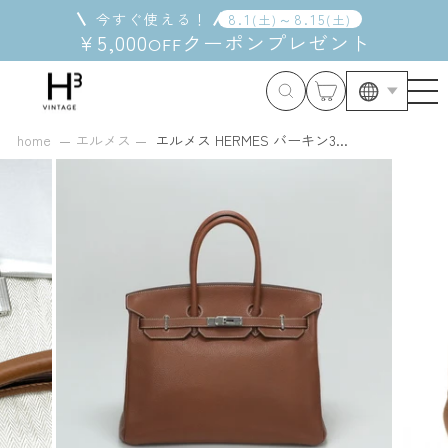
コ
今すぐ使える！
8
.
1
～
8
.
15
(
土
)
(
土
)
ン
¥5,000
クーポン
プレゼント
OFF
テ
ン
ツ
に
ス
home
エルメス
エルメス HERMES バーキン3...
キ
ッ
プ
す
る