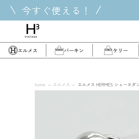
コ
今すぐ使える！
ン
テ
ン
ツ
に
ス
エルメス
バーキン
ケリー
キ
ッ
プ
す
る
home
エルメス
エルメス HERMES シェーヌダンク