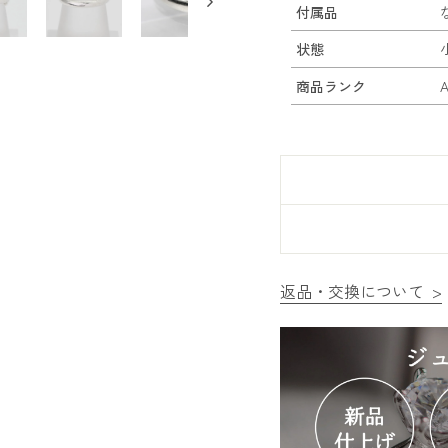
付属品
状態
商品ランク
返品・交換について >