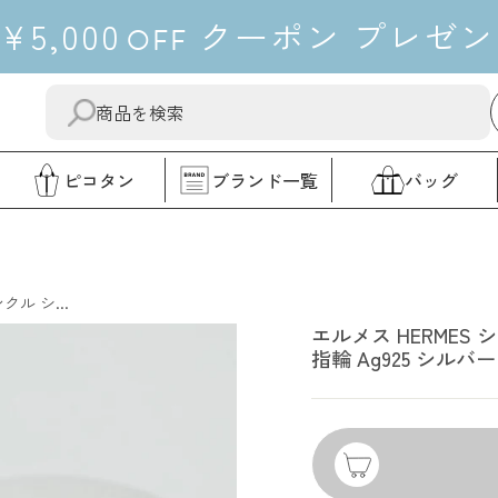
¥5,000
クーポン
プレゼン
OFF
送
"閉
信
じ
す
る"
ピコタン
ブランド一覧
バッグ
る
エルメス
ル シ...
エルメス HERMES
指輪 Ag925 シル