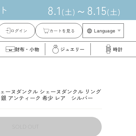
8
.
1
～
8
.
15
ト
(
土
)
(
土
)
Language
ログイン
カートを見る
財布・小物
ジュエリー
時計
 シェーヌダンクル シェーヌダンクル リング
バー 銀 アンティーク 希少 レア シルバー
SOLD OUT