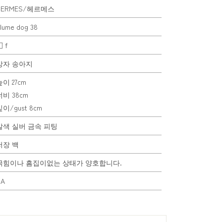
HERMES/헤르메스
lume dog 38
 f
상자 송아지
높이 27cm
너비 38cm
이/gust 8cm
갈색 실버 금속 피팅
저장 백
긁힘이나 흠집이없는 상태가 양호합니다.
SA