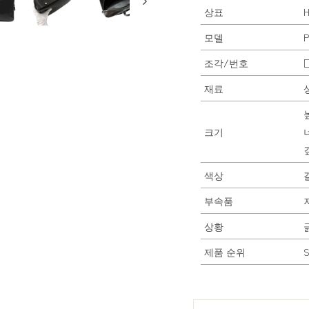
상표
모델
P
조각/번호
□
재료
크기
깊
색상
부속품
상황
제품 순위