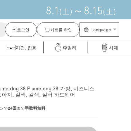
8
.
1
～
8
.
15
(
土
)
(
土
)
Language
로그인
카트를 확인
지갑, 잡화
쥬얼리
시계
me dog 38 Plume dog 38 가방, 비즈니스
송아지, 갈색, 갈색, 실버 하드웨어
ンで
24回
まで
手数料無料