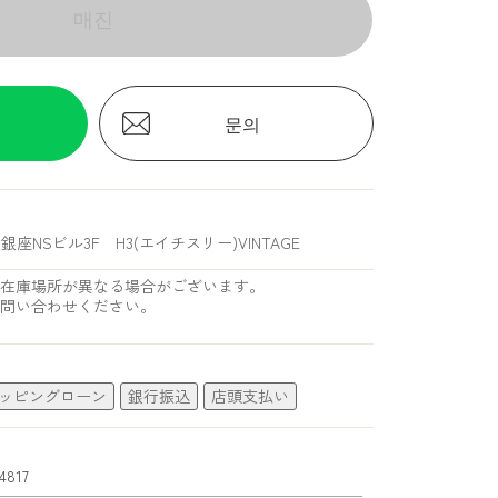
매진
문의
銀座NSビル3F H3(エイチスリー)VINTAGE
在庫場所が異なる場合がございます。
問い合わせください。
ッピングローン
銀行振込
店頭支払い
4817