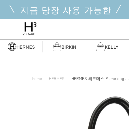
콘
지금 당장 사용 가능한
텐
츠
로
건
너
뜁
HERMES
BIRKIN
KELLY
니
다
home
HERMES
HERMES 헤르메스 Plume dog ...