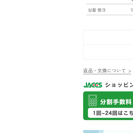
상품 랭크
S
返品・交換について >