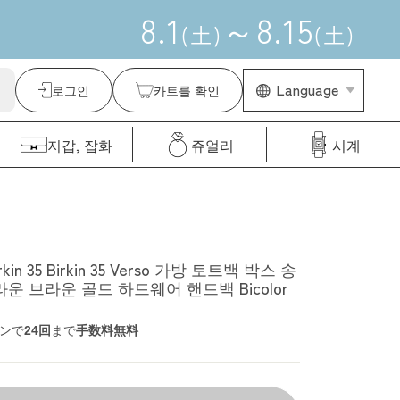
8
.
1
～
8
.
15
(
土
)
(
土
)
Language
로그인
카트를 확인
지갑, 잡화
쥬얼리
시계
in 35 Birkin 35 Verso 가방 토트백 박스 송
운 브라운 골드 하드웨어 핸드백 Bicolor
ンで
24回
まで
手数料無料