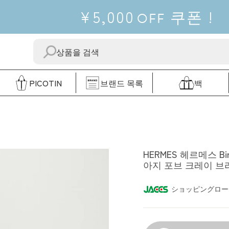
¥5,000
쿠폰
!
OFF
보
"닫
내
다"
다
PICOTIN
브랜드 목록
백
HERMES
HERMES 헤르메스 Birk
아지 포브 크레이 브라
ショッピングロー