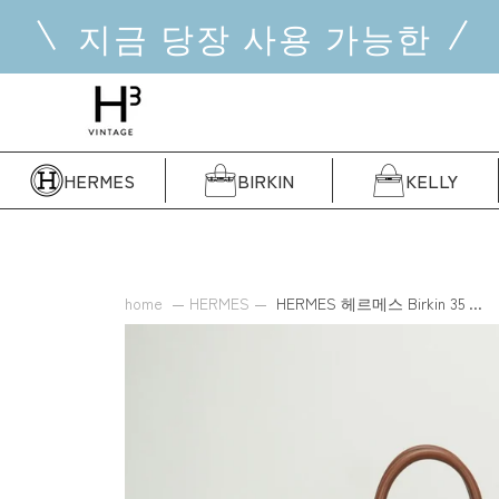
콘
지금 당장 사용 가능한
텐
츠
로
건
너
뜁
HERMES
BIRKIN
KELLY
니
다
home
HERMES
HERMES 헤르메스 Birkin 35 ...