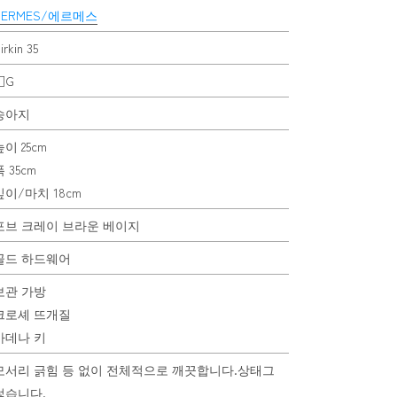
HERMES/에르메스
irkin 35
□G
송아지
높이 25cm
 35cm
깊이/마치 18cm
포브 크레이 브라운 베이지
골드 하드웨어
보관 가방
크로셰 뜨개질
카데나 키
모서리 긁힘 등 없이 전체적으로 깨끗합니다.상태그
렇습니다.