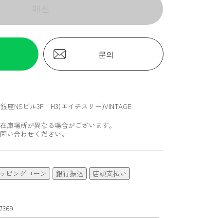
매진
문의
銀座NSビル3F H3(エイチスリー)VINTAGE
在庫場所が異なる場合がございます。
問い合わせください。
ッピングローン
銀行振込
店頭支払い
7369