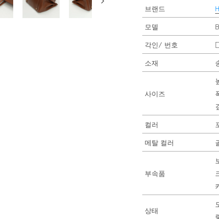
브랜드
모델
B
각인/ 번호
소재
사이즈
폭
컬러
메탈 컬러
부속품
상태