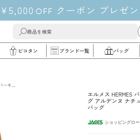
¥5,000
クーポン
プレゼン
OFF
送
"閉
信
じ
す
る"
ピコタン
ブランド一覧
バッグ
る
エルメス
ーキ...
エルメス HERMES 
グ アルデンヌ ナチ
バッグ
ショッピングロー