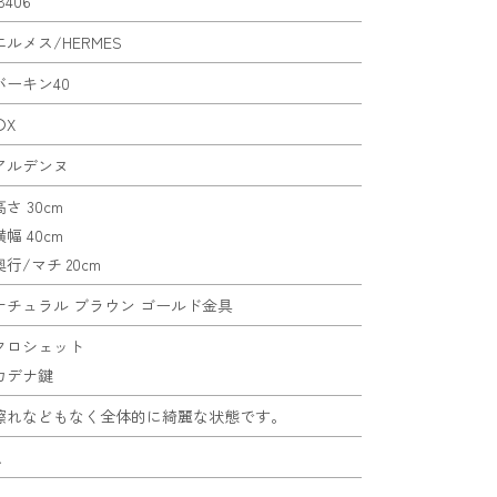
8406
エルメス/HERMES
バーキン40
〇X
アルデンヌ
高さ 30cm
横幅 40cm
奥行/マチ 20cm
ナチュラル ブラウン ゴールド金具
クロシェット
カデナ鍵
擦れなどもなく全体的に綺麗な状態です。
A