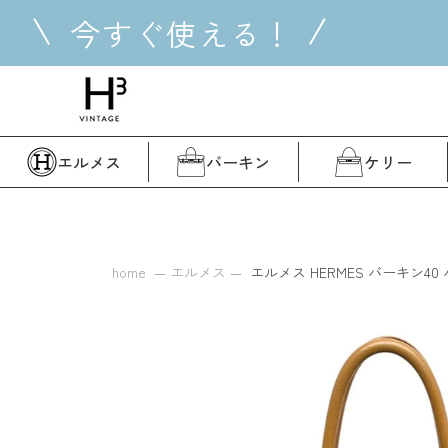
コ
今すぐ使える！
ン
テ
ン
ツ
に
ス
エルメス
バーキン
ケリー
キ
ッ
プ
す
る
home
エルメス
エルメス HERMES バーキン40 バ