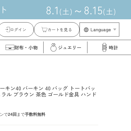
8
.
1
～
8
.
15
ト
(
土
)
(
土
)
Language
ログイン
カートを見る
財布・小物
ジュエリー
時計
バーキン40 バーキン 40 バッグ トートバッ
ュラル ブラウン 茶色 ゴールド金具 ハンド
ンで
24回
まで
手数料無料