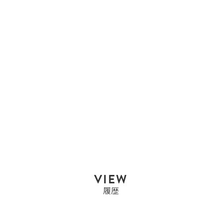
セリーヌ
セリーヌ CELINE ラゲー
ジ ナノ ナノ...
Sold Out
VIEW
履歴