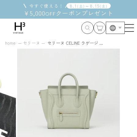
コ
今すぐ使える！
8
.
1
～
8
.
15
(
土
)
(
土
)
ン
¥5,000
クーポン
プレゼント
OFF
テ
ン
ツ
に
ス
home
セリーヌ
セリーヌ CELINE ラゲージ ...
キ
ッ
プ
す
る