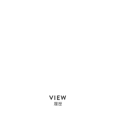
ブシュロン
ブシュロン
BOUCHERON キャトル
ブ...
Sold Out
VIEW
履歴