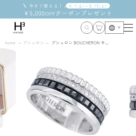
コ
今すぐ使える！
8
.
1
～
8
.
15
(
土
)
(
土
)
ン
¥5,000
クーポン
プレゼント
OFF
テ
ン
ツ
に
ス
home
ブシュロン
ブシュロン BOUCHERON キ...
キ
ッ
プ
す
る