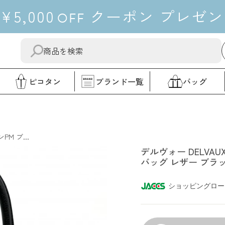
¥5,000
クーポン
プレゼン
OFF
送
"閉
信
じ
す
る"
ピコタン
ブランド一覧
バッグ
る
デルヴォー
M ブ...
デルヴォー DELVAU
バッグ レザー ブラ
ショッピングロー