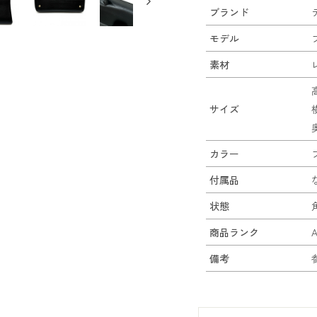
ブランド
モデル
素材
サイズ
カラー
付属品
状態
商品ランク
備考
参