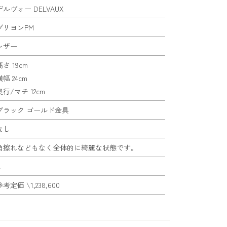
デルヴォー DELVAUX
ブリヨンPM
レザー
高さ 19cm
横幅 24cm
奥行/マチ 12cm
ブラック ゴールド金具
なし
角擦れなどもなく全体的に綺麗な状態です。
A
考定価 \1,238,600