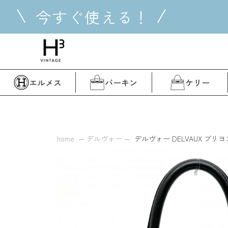
コ
今すぐ使える！
ン
テ
ン
ツ
に
ス
エルメス
バーキン
ケリー
キ
ッ
プ
す
る
home
デルヴォー
デルヴォー DELVAUX ブリヨンP