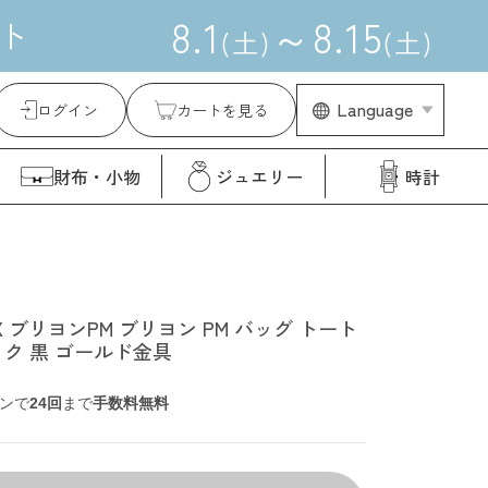
8
.
1
～
8
.
15
ト
(
土
)
(
土
)
Language
ログイン
カートを見る
財布・小物
ジュエリー
時計
X ブリヨンPM ブリヨン PM バッグ トート
ック 黒 ゴールド金具
ンで
24回
まで
手数料無料