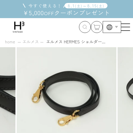
コ
今すぐ使える！
8
.
1
～
8
.
15
(
土
)
(
土
)
ン
¥5,000
クーポン
プレゼント
OFF
テ
ン
ツ
に
ス
home
エルメス
エルメス HERMES ショルダー...
キ
ッ
プ
す
る