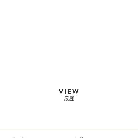
エルメス
エルメス HERMES ショ
ルダーストラップ...
¥330,000
SALE
¥315,000
PRICE
VIEW
履歴