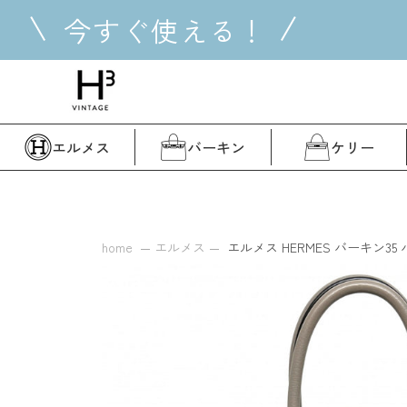
コ
今すぐ使える！
ン
テ
ン
ツ
に
ス
エルメス
バーキン
ケリー
キ
ッ
プ
す
る
home
エルメス
エルメス HERMES バーキン35 バ