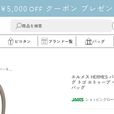
¥5,000
クーポン
プレゼン
OFF
送
"閉
信
じ
す
る"
ピコタン
ブランド一覧
バッグ
る
エルメス
ーキ...
エルメス HERMES 
グ トゴ エトゥープ
バッグ
ショッピングロー