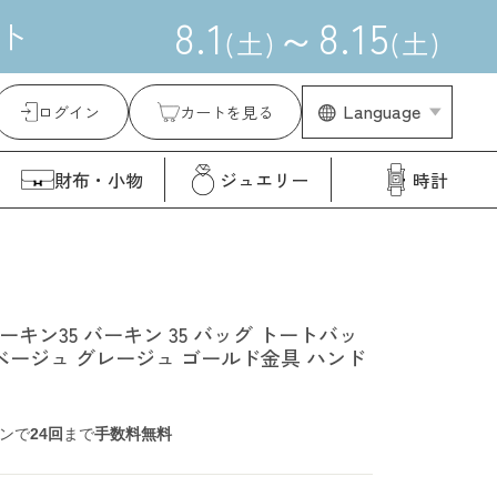
8
.
1
～
8
.
15
ト
(
土
)
(
土
)
Language
ログイン
カートを見る
財布・小物
ジュエリー
時計
バーキン35 バーキン 35 バッグ トートバッ
 ベージュ グレージュ ゴールド金具 ハンド
ンで
24回
まで
手数料無料