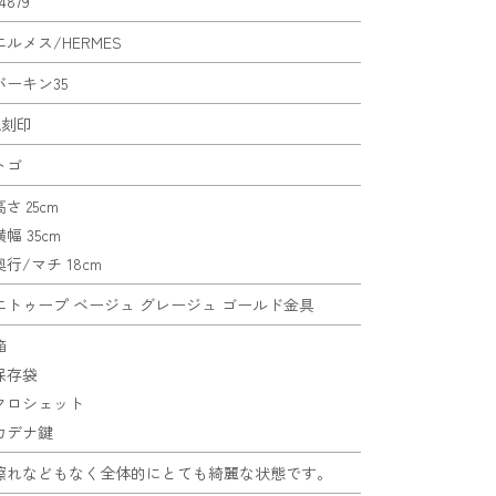
4879
エルメス/HERMES
バーキン35
A刻印
トゴ
高さ 25cm
横幅 35cm
奥行/マチ 18cm
エトゥープ ベージュ グレージュ ゴールド金具
箱
保存袋
クロシェット
カデナ鍵
擦れなどもなく全体的にとても綺麗な状態です。