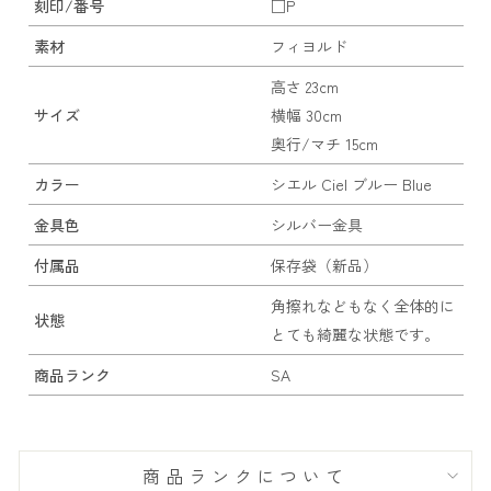
刻印/番号
□P
素材
フィヨルド
高さ 23cm
サイズ
横幅 30cm
奥行/マチ 15cm
カラー
シエル Ciel ブルー Blue
金具色
シルバー金具
付属品
保存袋（新品）
角擦れなどもなく全体的に
状態
とても綺麗な状態です。
商品ランク
SA
商品ランクについて