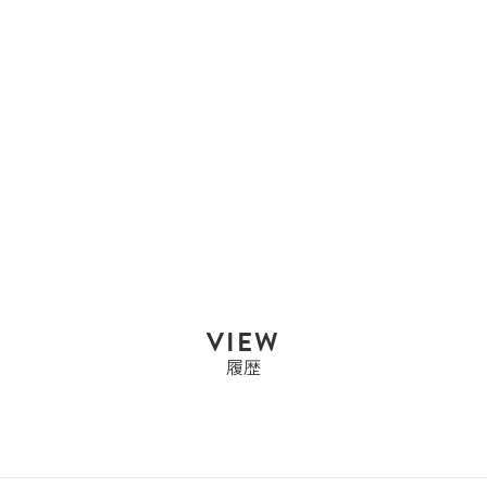
エルメス
エルメス HERMES バー
キン30 バーキ...
Sold Out
VIEW
履歴