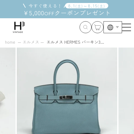
コ
今すぐ使える！
8
.
1
～
8
.
15
(
土
)
(
土
)
ン
¥5,000
クーポン
プレゼント
OFF
テ
ン
ツ
に
ス
home
エルメス
エルメス HERMES バーキン3...
キ
ッ
プ
す
る