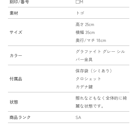
刻印/番号
□M
素材
トゴ
高さ 25cm
サイズ
横幅 35cm
奥行/マチ 18cm
グラファイト グレー シル
カラー
バー金具
保存袋（シミあり）
付属品
クロシェット
カデナ鍵
擦れなどもなく全体的に綺
状態
麗な状態です。
商品ランク
SA