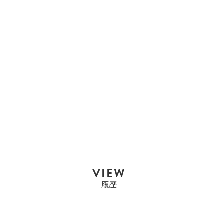
エルメス
エルメス HERMES バー
キン35 バーキ...
Sold Out
VIEW
履歴