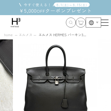
コ
今すぐ使える！
8
.
1
～
8
.
15
(
土
)
(
土
)
ン
¥5,000
クーポン
プレゼント
OFF
テ
ン
ツ
に
ス
home
エルメス
エルメス HERMES バーキン3...
キ
ッ
プ
す
る