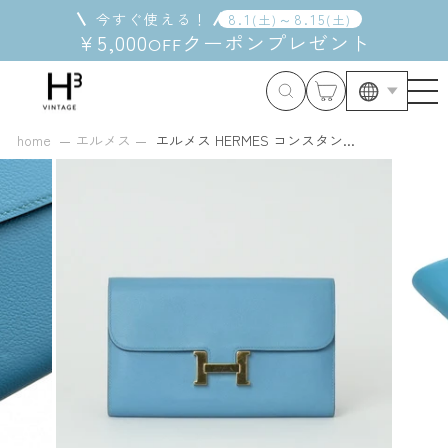
コ
今すぐ使える！
8
.
1
～
8
.
15
(
土
)
(
土
)
ン
¥5,000
クーポン
プレゼント
OFF
テ
ン
ツ
に
ス
home
エルメス
エルメス HERMES コンスタン...
キ
ッ
プ
す
る