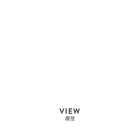
エルメス
エルメス HERMES コン
スタンスロング ...
Sold Out
VIEW
履歴