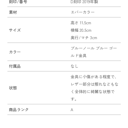
刻印/番号
D刻印 2019年製
素材
エバーカラー
高さ 11.5cm
サイズ
横幅 20.5cm
奥行/マチ 3cm
ブルーノール ブルー ゴー
カラー
ルド金具
付属品
なし
金具に小傷がある程度で、
レザー部分は擦れなどもな
状態
く全体的に綺麗な状態で
す。
商品ランク
A