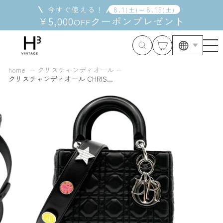
コ
今すぐ使える！
8
.
1
～
8
.
15
(
土
)
(
土
)
ン
¥5,000
クーポン
プレゼント
OFF
テ
ン
ツ
に
ス
home
クリスチャンディオール
キ
クリスチャンディオール CHRIS...
ッ
プ
す
る