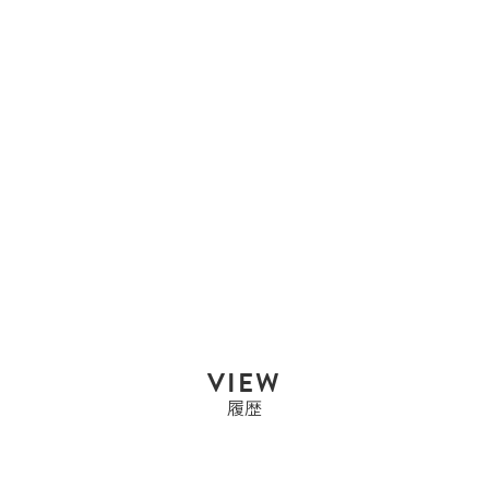
エルメス
エルメス HERMES ベア
ンスフレ ベアン...
Sold Out
VIEW
履歴