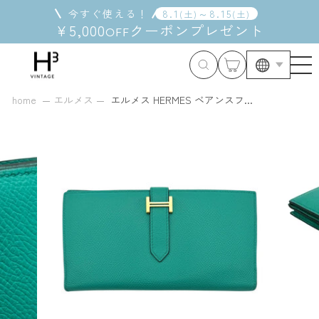
コ
今すぐ使える！
8
.
1
～
8
.
15
(
土
)
(
土
)
ン
¥5,000
クーポン
プレゼント
OFF
テ
ン
ツ
に
ス
home
エルメス
エルメス HERMES ベアンスフ...
キ
ッ
プ
す
る