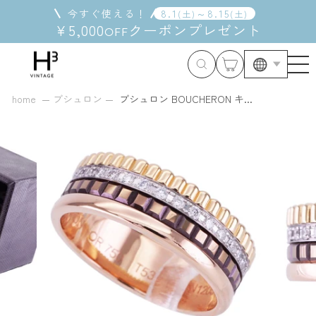
コ
今すぐ使える！
8
.
1
～
8
.
15
(
土
)
(
土
)
ン
¥5,000
クーポン
プレゼント
OFF
テ
ン
ツ
に
ス
home
ブシュロン
ブシュロン BOUCHERON キ...
キ
ッ
プ
す
る