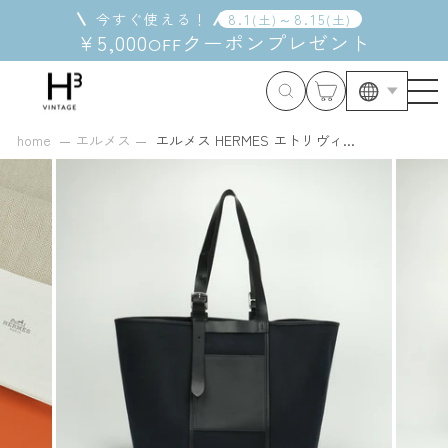
コ
今すぐ使える！
8
.
1
～
8
.
15
(
土
)
(
土
)
ン
¥5,000
クーポン
プレゼント
OFF
テ
ン
ツ
に
ス
home
エルメス
エルメス HERMES エトリヴィ...
キ
ッ
プ
す
る