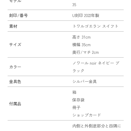
モデル
35
刻印/番号
U刻印 2022年製
素材
トワルゴエラン スイフト
高さ 31cm
サイズ
横幅 35cm
奥行/マチ 2cm
ノワール noir ネイビー ブ
カラー
ラック
金具色
シルバー金具
箱
保存袋
付属品
冊子
ショップカード
内側と外側底部分と四隅に