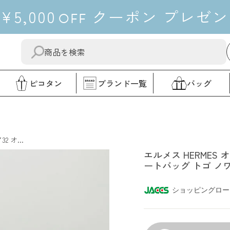
¥5,000
クーポン
プレゼン
OFF
送
"閉
信
じ
す
る"
ピコタン
ブランド一覧
バッグ
る
エルメス
 オ...
エルメス HERMES 
ートバッグ トゴ ノ
ショッピングロー