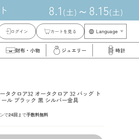
8
.
1
～
8
.
15
ト
(
土
)
(
土
)
Language
ログイン
カートを見る
財布・小物
ジュエリー
時計
オータクロア32 オータクロア 32 バッグ ト
ワール ブラック 黒 シルバー金具
ンで
24回
まで
手数料無料