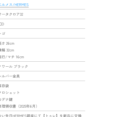
エルメス/HERMES
オータクロア32
□D
トゴ
高さ 26cm
横幅 32cm
奥行/マチ 16cm
ノワール ブラック
シルバー金具
保存袋
クロシェット
カデナ鍵
修理領収書（2025年6月）
つい先日HERMES銀座にて【トゥレ】を新品に交換