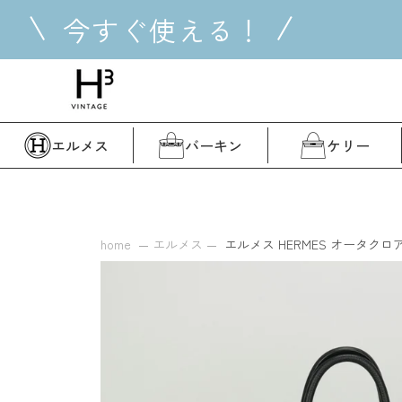
コ
今すぐ使える！
ン
テ
ン
ツ
に
ス
エルメス
バーキン
ケリー
キ
ッ
プ
す
る
home
エルメス
エルメス HERMES オータクロア32