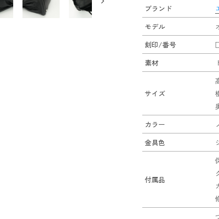
ブランド
モデル
刻印/番号
素材
サイズ
カラー
金具色
付属品