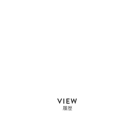
エルメス
エルメス HERMES ガー
デンパーティPM...
Sold Out
VIEW
履歴