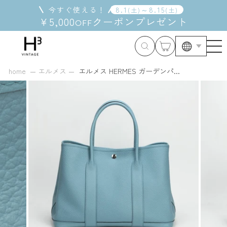
コ
今すぐ使える！
8
.
1
～
8
.
15
(
土
)
(
土
)
ン
¥5,000
クーポン
プレゼント
OFF
テ
ン
ツ
に
ス
home
エルメス
エルメス HERMES ガーデンパ...
キ
ッ
プ
す
る