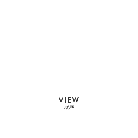
エルメス
エルメス HERMES コン
スタンス3 ミニ...
Sold Out
VIEW
履歴