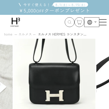
コ
今すぐ使える！
8
.
1
～
8
.
15
(
土
)
(
土
)
ン
¥5,000
クーポン
プレゼント
OFF
テ
ン
ツ
に
ス
home
エルメス
エルメス HERMES コンスタン...
キ
ッ
プ
す
る