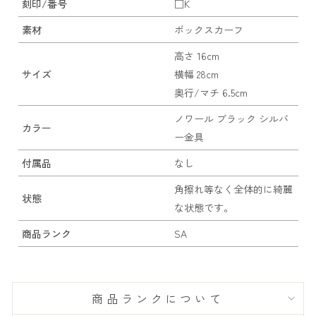
刻印/番号
□K
素材
ボックスカーフ
高さ 16cm
サイズ
横幅 28cm
奥行/マチ 6.5cm
ノワール ブラック シルバ
カラー
ー金具
付属品
なし
角擦れ等なく全体的に綺麗
状態
な状態です。
商品ランク
SA
商品ランクについて