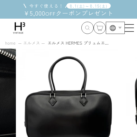
コ
今すぐ使える！
8
.
1
～
8
.
15
(
土
)
(
土
)
ン
¥5,000
クーポン
プレゼント
OFF
テ
ン
ツ
に
ス
home
エルメス
エルメス HERMES プリュムエ...
キ
ッ
プ
す
る