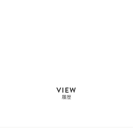
エルメス
エルメス HERMES プリ
ュムエラン プリ...
Sold Out
VIEW
履歴