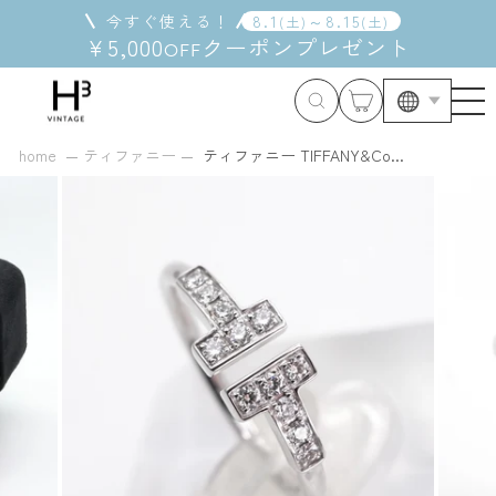
コ
今すぐ使える！
8
.
1
～
8
.
15
(
土
)
(
土
)
ン
¥5,000
クーポン
プレゼント
OFF
テ
ン
ツ
に
ス
home
ティファニー
ティファニー TIFFANY&Co...
キ
ッ
プ
す
る