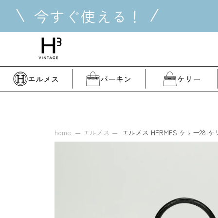
コ
今すぐ使える！
ン
テ
ン
ツ
に
ス
エルメス
バーキン
ケリー
キ
ッ
プ
す
る
home
エルメス
エルメス HERMES ケリー28 ケリー