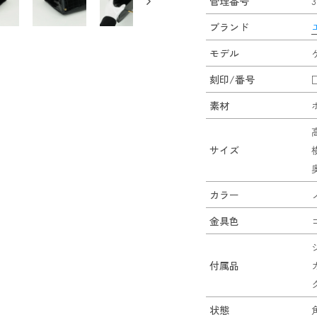
管理番号
3
ブランド
モデル
刻印/番号
素材
サイズ
カラー
金具色
付属品
状態