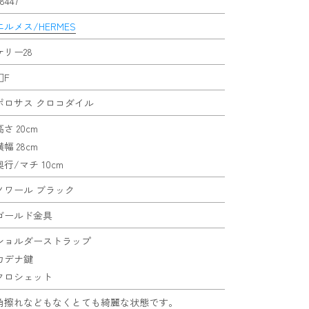
8447
エルメス/HERMES
ケリー28
□F
ポロサス クロコダイル
高さ 20cm
横幅 28cm
奥行/マチ 10cm
ノワール ブラック
ゴールド金具
ショルダーストラップ
カデナ鍵
クロシェット
角擦れなどもなくとても綺麗な状態です。