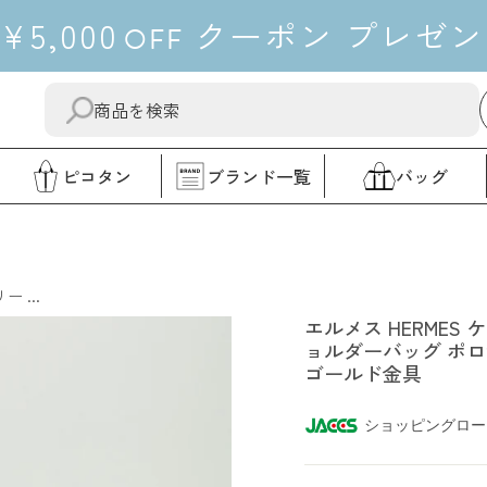
¥5,000
クーポン
プレゼン
OFF
送
"閉
信
じ
す
る"
ピコタン
ブランド一覧
バッグ
る
エルメス
 ...
エルメス HERMES 
ョルダーバッグ ポロ
ゴールド金具
ショッピングロー