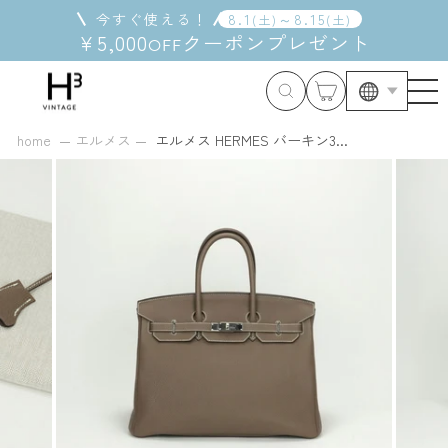
コ
今すぐ使える！
8
.
1
～
8
.
15
(
土
)
(
土
)
ン
¥5,000
クーポン
プレゼント
OFF
テ
ン
ツ
に
ス
home
エルメス
エルメス HERMES バーキン3...
キ
ッ
プ
す
る