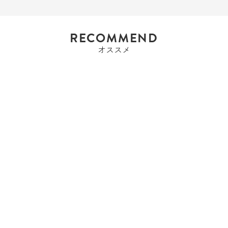
RECOMMEND
オススメ
エルメス
エルメス HERMES バー
キン35 バーキ...
Sold Out