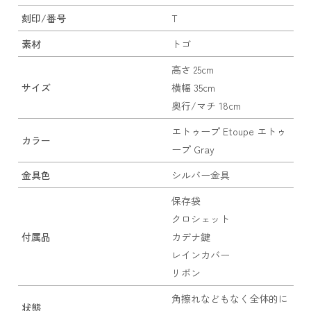
刻印/番号
T
素材
トゴ
高さ 25cm
サイズ
横幅 35cm
奥行/マチ 18cm
エトゥープ Etoupe エトゥ
カラー
ープ Gray
金具色
シルバー金具
保存袋
クロシェット
付属品
カデナ鍵
レインカバー
リボン
角擦れなどもなく全体的に
状態