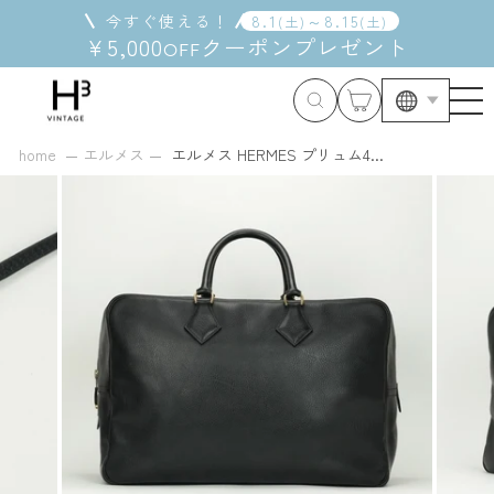
コ
今すぐ使える！
8
.
1
～
8
.
15
(
土
)
(
土
)
ン
¥5,000
クーポン
プレゼント
OFF
テ
ン
ツ
に
ス
home
エルメス
エルメス HERMES プリュム4...
キ
ッ
プ
す
る