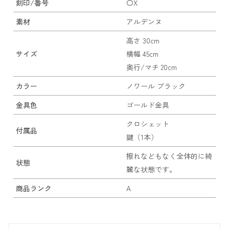
刻印/番号
〇X
素材
アルデンヌ
高さ 30cm
サイズ
横幅 45cm
奥行/マチ 20cm
カラー
ノワール ブラック
金具色
ゴールド金具
クロシェット
付属品
鍵（1本）
擦れなどもなく全体的に綺
状態
麗な状態です。
商品ランク
A