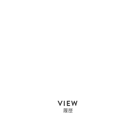
エルメス
エルメス HERMES プリ
ュム45 プリュ...
Sold Out
VIEW
履歴