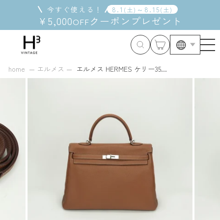
コ
今すぐ使える！
8
.
1
～
8
.
15
(
土
)
(
土
)
ン
¥5,000
クーポン
プレゼント
OFF
テ
ン
ツ
に
ス
home
エルメス
エルメス HERMES ケリー35...
キ
ッ
プ
す
る