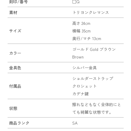
刻印/番号
□Q
素材
トリヨンクレマンス
高さ 24cm
サイズ
横幅 35cm
奥行/マチ 13cm
ゴールド Gold ブラウン
カラー
Brown
金具色
シルバー金具
ショルダーストラップ
付属品
クロシェット
カデナ鍵
擦れなどもなく全体的にと
状態
ても綺麗な状態です。
商品ランク
SA