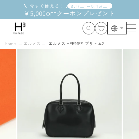
コ
今すぐ使える！
8
.
1
～
8
.
15
(
土
)
(
土
)
ン
¥5,000
クーポン
プレゼント
OFF
テ
ン
ツ
に
ス
home
エルメス
エルメス HERMES プリュム2...
キ
ッ
プ
す
る