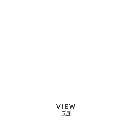
エルメス
エルメス HERMES プリ
ュム28 プリュ...
Sold Out
VIEW
履歴