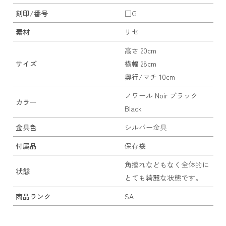
刻印/番号
□G
素材
リセ
高さ 20cm
サイズ
横幅 28cm
奥行/マチ 10cm
ノワール Noir ブラック
カラー
Black
金具色
シルバー金具
付属品
保存袋
角擦れなどもなく全体的に
状態
とても綺麗な状態です。
商品ランク
SA