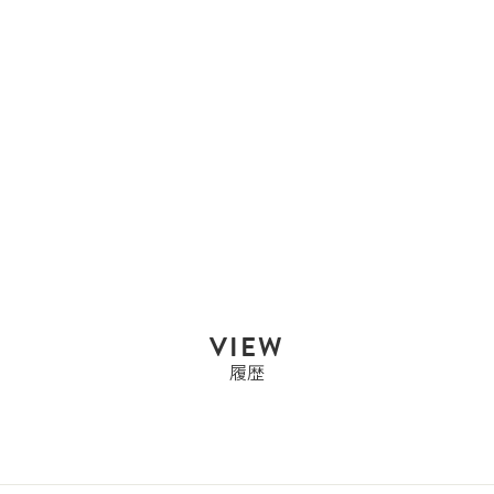
エルメス
エルメス HERMES ドゴ
ンGM ドゴン ...
Sold Out
VIEW
履歴