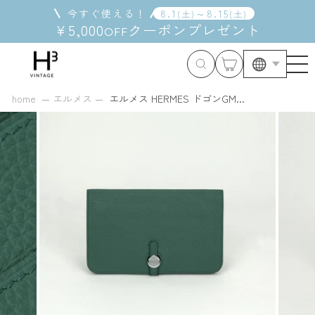
コ
今すぐ使える！
8
.
1
～
8
.
15
(
土
)
(
土
)
ン
¥5,000
クーポン
プレゼント
OFF
テ
ン
ツ
に
ス
home
エルメス
エルメス HERMES ドゴンGM...
キ
ッ
プ
す
る