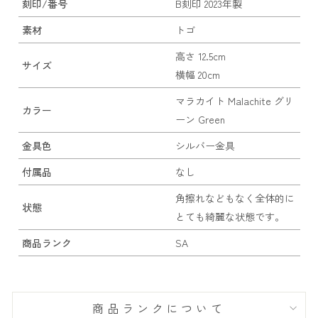
刻印/番号
B刻印 2023年製
素材
トゴ
高さ 12.5cm
サイズ
横幅 20cm
マラカイト Malachite グリ
カラー
ーン Green
金具色
シルバー金具
付属品
なし
角擦れなどもなく全体的に
状態
とても綺麗な状態です。
商品ランク
SA
商品ランクについて