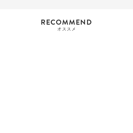
RECOMMEND
オススメ
エルメス
エルメス HERMES ベア
ンコンビネ ベア...
Sold Out