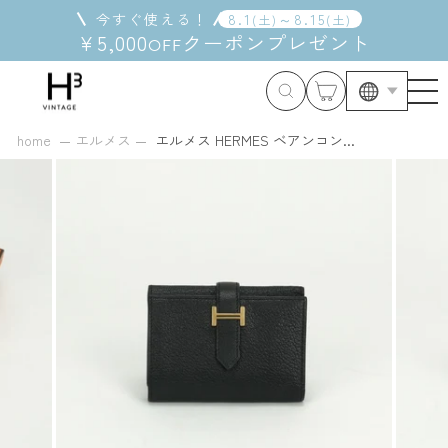
コ
今すぐ使える！
8
.
1
～
8
.
15
(
土
)
(
土
)
ン
¥5,000
クーポン
プレゼント
OFF
テ
ン
ツ
に
ス
home
エルメス
エルメス HERMES ベアンコン...
キ
ッ
プ
す
る