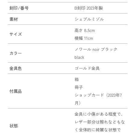
刻印/番号
B刻印 2023年製
素材
シェブルミゾル
高さ 8.5cm
サイズ
横幅 11cm
ノワール noir ブラック
カラー
black
金具色
ゴールド金具
箱
冊子
付属品
ショップカード（2023年7
月）
金具に小傷がある程度で、
レザー部分は擦れなどもな
状態
く全体的に綺麗な状態で