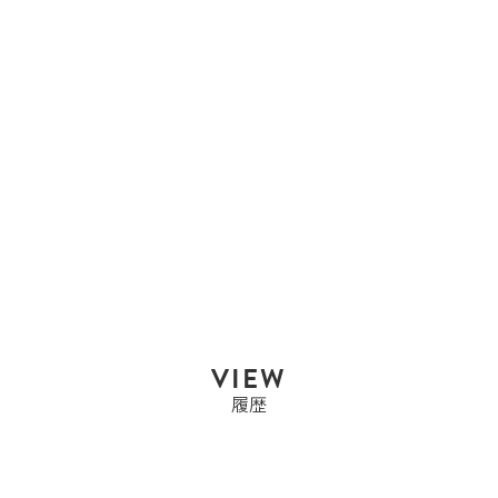
エルメス
エルメス HERMES ベア
ンスフレ ベアン...
Sold Out
VIEW
履歴