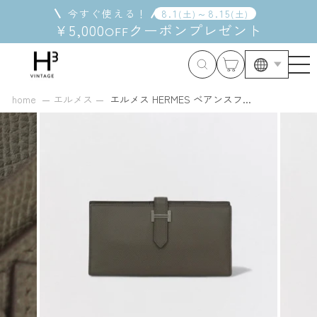
コ
今すぐ使える！
8
.
1
～
8
.
15
(
土
)
(
土
)
ン
¥5,000
クーポン
プレゼント
OFF
テ
ン
ツ
に
ス
home
エルメス
エルメス HERMES ベアンスフ...
キ
ッ
プ
す
る