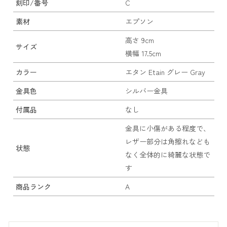
刻印/番号
C
素材
エプソン
高さ 9cm
サイズ
横幅 17.5cm
カラー
エタン Etain グレー Gray
金具色
シルバー金具
付属品
なし
金具に小傷がある程度で、
レザー部分は角擦れなども
状態
なく全体的に綺麗な状態で
す
商品ランク
A