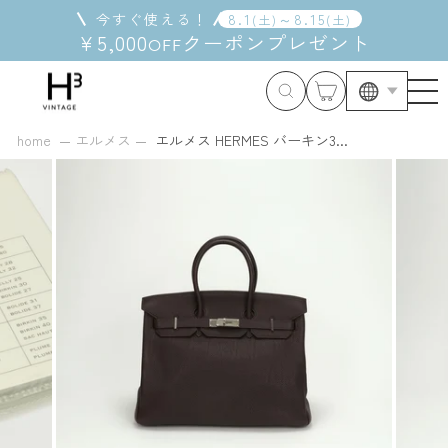
コ
今すぐ使える！
8
.
1
～
8
.
15
(
土
)
(
土
)
ン
¥5,000
クーポン
プレゼント
OFF
テ
ン
ツ
に
ス
home
エルメス
エルメス HERMES バーキン3...
キ
ッ
プ
す
る