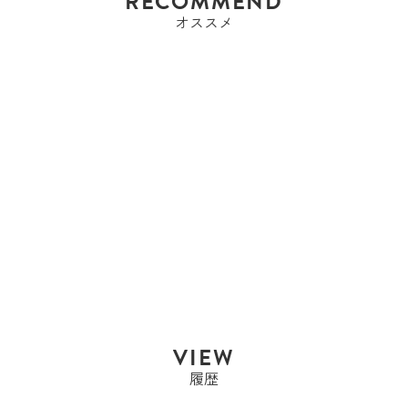
RECOMMEND
オススメ
エルメス
エルメス HERMES バー
キン35 バーキ...
Sold Out
VIEW
履歴