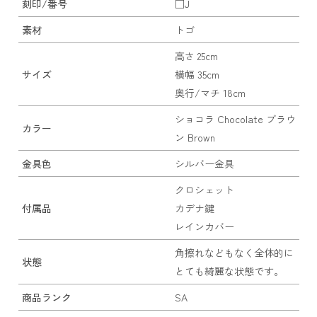
刻印/番号
□J
素材
トゴ
高さ 25cm
サイズ
横幅 35cm
奥行/マチ 18cm
ショコラ Chocolate ブラウ
カラー
ン Brown
金具色
シルバー金具
クロシェット
付属品
カデナ鍵
レインカバー
角擦れなどもなく全体的に
状態
とても綺麗な状態です。
商品ランク
SA