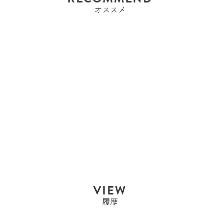
オススメ
エルメス
エルメス HERMES バー
キン35 バーキ...
Sold Out
VIEW
履歴