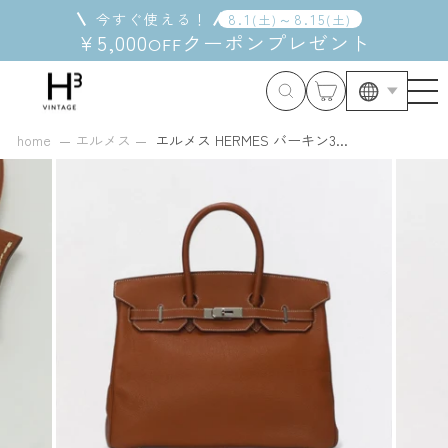
コ
今すぐ使える！
8
.
1
～
8
.
15
(
土
)
(
土
)
ン
¥5,000
クーポン
プレゼント
OFF
テ
ン
ツ
に
ス
home
エルメス
エルメス HERMES バーキン3...
キ
ッ
プ
す
る