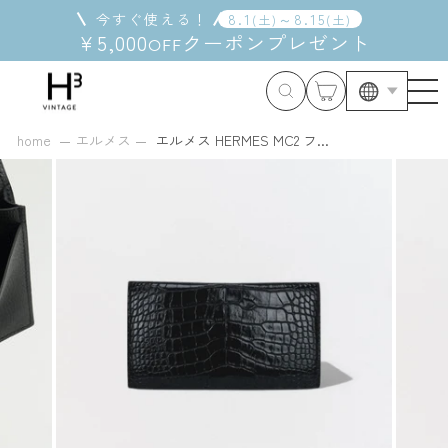
コ
今すぐ使える！
8
.
1
～
8
.
15
(
土
)
(
土
)
ン
¥5,000
クーポン
プレゼント
OFF
テ
ン
ツ
に
ス
home
エルメス
エルメス HERMES MC2 フ...
キ
ッ
プ
す
る