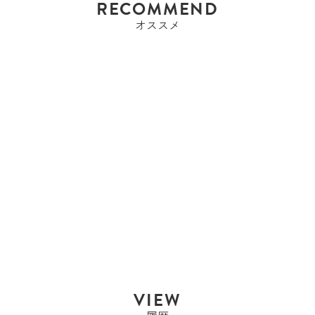
RECOMMEND
オススメ
エルメス
エルメス HERMES MC2
フレミング ...
¥258,500
SALE
¥246,750
PRICE
VIEW