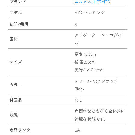
ブランド
エルメス/HERMES
モデル
MC2 フレミング
刻印/番号
X
アリゲーター クロコダイ
素材
ル
高さ 17.5cm
サイズ
横幅 9.5cm
奥行/マチ 1cm
ノワール Noir ブラック
カラー
Black
付属品
なし
角擦れなどもなく全体的に
状態
綺麗な状態です。
商品ランク
SA