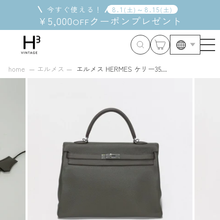
コ
今すぐ使える！
8
.
1
～
8
.
15
(
土
)
(
土
)
ン
¥5,000
クーポン
プレゼント
OFF
テ
ン
ツ
に
ス
home
エルメス
エルメス HERMES ケリー35...
キ
ッ
プ
す
る