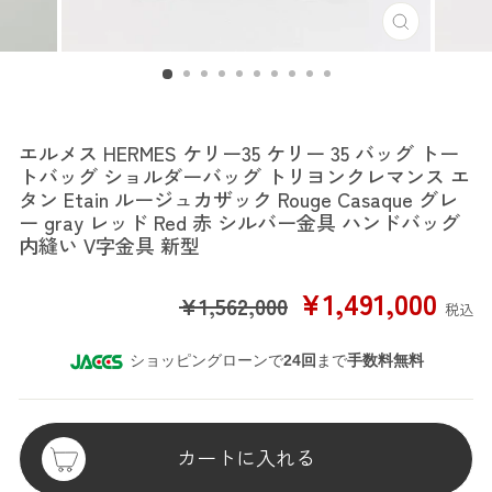
エルメス
エルメス HERMES ケリー35 ケリー 35 バッグ トー
トバッグ ショルダーバッグ トリヨンクレマンス エ
タン Etain ルージュカザック Rouge Casaque グレ
ー gray レッド Red 赤 シルバー金具 ハンドバッグ
内縫い V字金具 新型
SALE
¥1,491,000
¥1,562,000
税込
PRICE
ショッピングローンで
24回
まで
手数料無料
カートに入れる