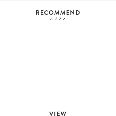
RECOMMEND
オススメ
エルメス
エルメス HERMES ピコ
タンロックPM ...
Sold Out
VIEW