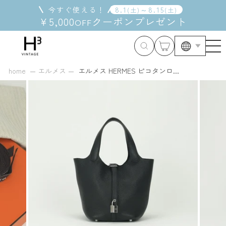
コ
今すぐ使える！
8
.
1
～
8
.
15
(
土
)
(
土
)
ン
¥5,000
クーポン
プレゼント
OFF
テ
ン
ツ
に
ス
home
エルメス
エルメス HERMES ピコタンロ...
キ
ッ
プ
す
る