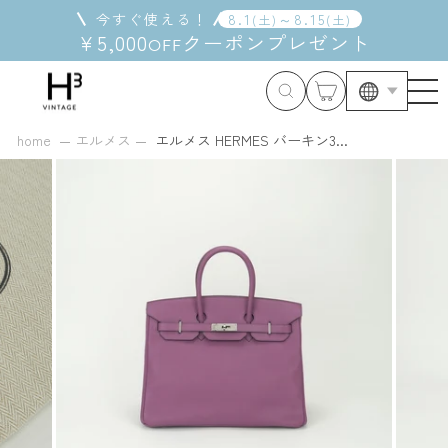
コ
今すぐ使える！
8
.
1
～
8
.
15
(
土
)
(
土
)
ン
¥5,000
クーポン
プレゼント
OFF
テ
ン
ツ
に
ス
home
エルメス
エルメス HERMES バーキン3...
キ
ッ
プ
す
る