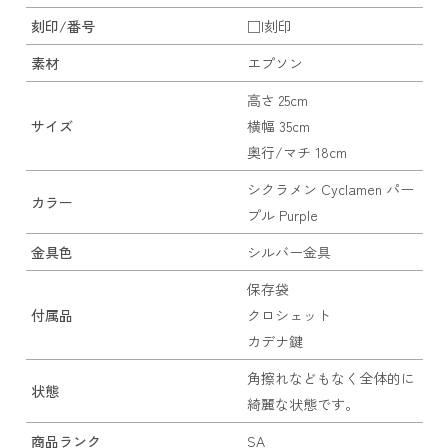
刻印/番号
□I刻印
素材
エプソン
高さ 25cm
サイズ
横幅 35cm
奥行/マチ 18cm
シクラメン Cyclamen パー
カラー
プル Purple
金具色
シルバー金具
保存袋
付属品
クロシェット
カデナ鍵
角擦れなどもなく全体的に
状態
綺麗な状態です。
商品ランク
SA