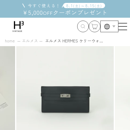
コ
今すぐ使える！
8
.
1
～
8
.
15
(
土
)
(
土
)
ン
¥5,000
クーポン
プレゼント
OFF
テ
ン
ツ
に
ス
home
エルメス
エルメス HERMES ケリーウォ...
キ
ッ
プ
す
る