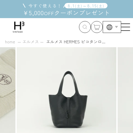
コ
今すぐ使える！
8
.
1
～
8
.
15
(
土
)
(
土
)
ン
¥5,000
クーポン
プレゼント
OFF
テ
ン
ツ
に
ス
home
エルメス
エルメス HERMES ピコタンロ...
キ
ッ
プ
す
る