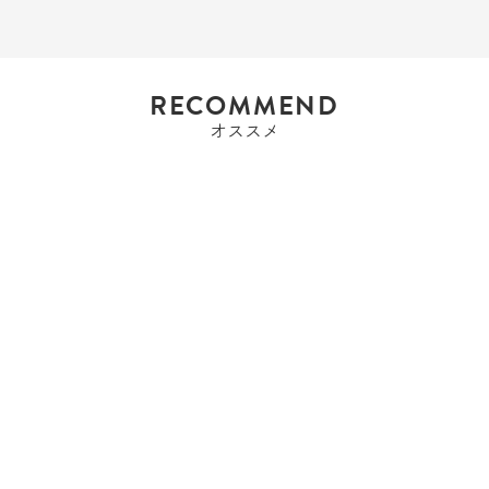
RECOMMEND
オススメ
エルメス
エルメス HERMES ピコ
タンロックPM ...
¥836,000
SALE
¥798,000