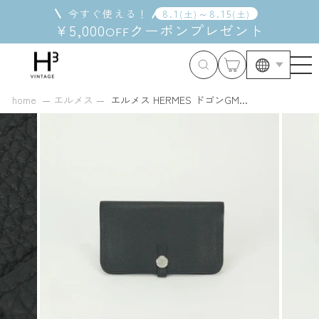
コ
今すぐ使える！
8
.
1
～
8
.
15
(
土
)
(
土
)
ン
¥5,000
クーポン
プレゼント
OFF
テ
ン
ツ
に
ス
home
エルメス
エルメス HERMES ドゴンGM...
キ
ッ
プ
す
る