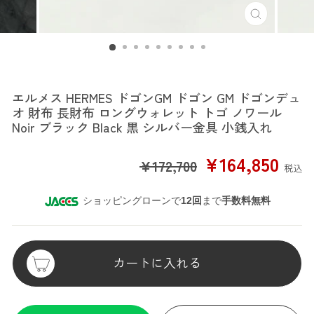
エルメス
エルメス HERMES ドゴンGM ドゴン GM ドゴンデュ
オ 財布 長財布 ロングウォレット トゴ ノワール
Noir ブラック Black 黒 シルバー金具 小銭入れ
SALE
¥164,850
¥172,700
税込
PRICE
ショッピングローンで
12回
まで
手数料無料
カートに入れる