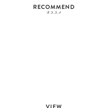
RECOMMEND
オススメ
エルメス
エルメス HERMES ドゴ
ンGM ドゴン ...
¥172,700
SALE
¥164,850
PRICE
VIEW