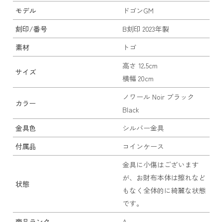
モデル
ドゴンGM
刻印/番号
B刻印 2023年製
素材
トゴ
高さ 12.5cm
サイズ
横幅 20cm
ノワール Noir ブラック
カラー
Black
金具色
シルバー金具
付属品
コインケース
金具に小傷はございます
が、お財布本体は擦れなど
状態
もなく全体的に綺麗な状態
です。
商品ランク
A