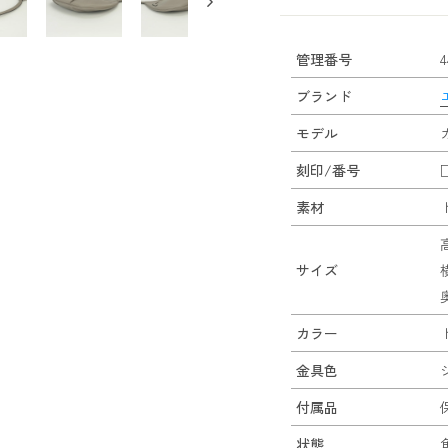
管理番号
4
ブランド
モデル
刻印/番号
素材
サイズ
カラー
金具色
付属品
状態