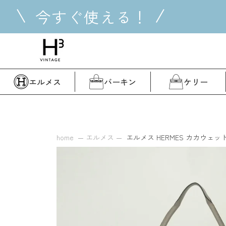
コ
今すぐ使える！
ン
テ
ン
ツ
に
ス
エルメス
バーキン
ケリー
キ
ッ
プ
す
る
home
エルメス
エルメス HERMES カカウェット 