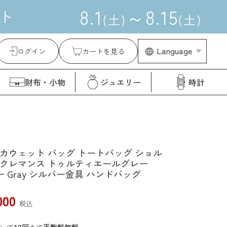
8
.
1
～
8
.
15
ト
(
土
)
(
土
)
Language
ログイン
カートを見る
財布・小物
ジュエリー
時計
 カカウェット バッグ トートバッグ ショル
ンクレマンス トゥルティエールグレー
e グレー Gray シルバー金具 ハンドバッグ
000
税込