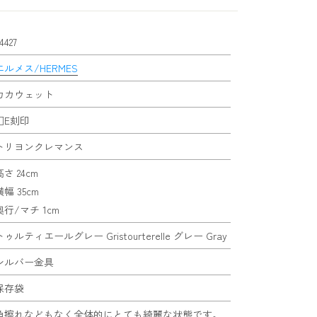
4427
エルメス/HERMES
カカウェット
□E刻印
トリヨンクレマンス
高さ 24cm
横幅 35cm
奥行/マチ 1cm
トゥルティエールグレー Gristourterelle グレー Gray
シルバー金具
保存袋
角擦れなどもなく全体的にとても綺麗な状態です。