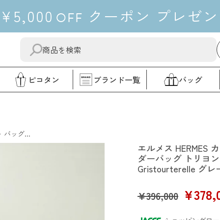
¥5,000
クーポン
プレゼン
OFF
送
"閉
信
じ
す
る"
ピコタン
ブランド一覧
バッグ
る
エルメス
バッグ...
エルメス HERMES
ダーバッグ トリヨ
Gristourterell
SALE
¥378,
¥396,000
PRICE