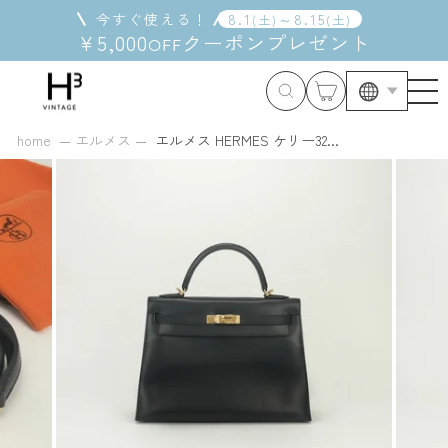
コ
今すぐ使える！
8
.
1
～
8
.
15
(
土
)
(
土
)
ン
¥5,000
クーポン
プレゼント
OFF
テ
ン
ツ
に
ス
home
エルメス
エルメス HERMES ケリー32...
キ
ッ
プ
す
る