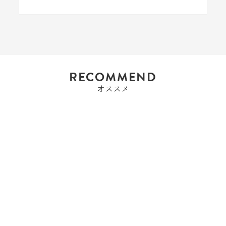
RECOMMEND
オススメ
エルメス
エルメス HERMES ケリ
ー32 ケリー ...