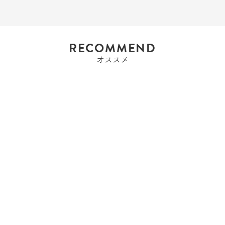
RECOMMEND
オススメ
エルメス
エルメス HERMES エブ
リンTPM アマ...
Sold Out