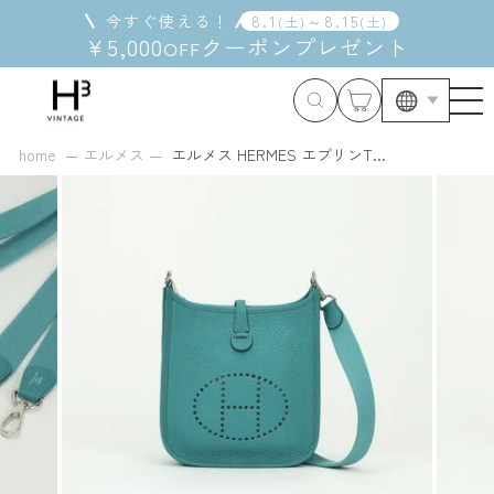
コ
今すぐ使える！
8
.
1
～
8
.
15
(
土
)
(
土
)
ン
¥5,000
クーポン
プレゼント
OFF
テ
ン
ツ
に
ス
home
エルメス
エルメス HERMES エブリンT...
キ
ッ
プ
す
る