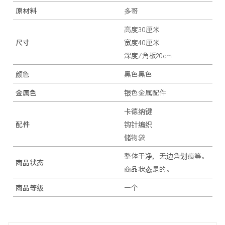
原材料
多哥
高度30厘米
尺寸
宽度40厘米
深度/角板20cm
颜色
黑色黑色
金属色
银色金属配件
卡德纳键
配件
钩针编织
储物袋
整体干净，无边角划痕等。
商品状态
商品状态是的。
商品等级
一个