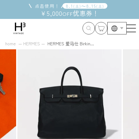
跳
点击使用！
8
.
1
～
8
.
15
(
土
)
(
土
)
到
¥5,000
优惠券
！
OFF
内
容
home
HERMES
HERMES 爱马仕 Birkin...